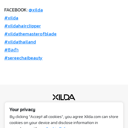
FACEBOOK:
@xilda
#xilda
#xildahairclipper
#xildathemasterofblade
#xildathailand
#ซิลด้า
#sereechaibeauty
Your privacy
496/21-22, Phetchaburi Rd.,
Ratchathewi, Bangkok 10400,
By clicking “Accept all cookies”, you agree Xilda.com can store
Thailand
cookies on your device and disclose information in