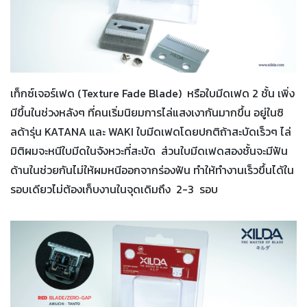
เท็กซ์เจอร์เฟด (Texture Fade Blade) หรือใบมีดเฟด 2 ชั้น เพิ่ง
มีขึ้นในช่วงหลังๆ ที่คนเริ่มนิยมการไล่แสงเงากันมากขึ้น อยู่ในซิ
ลด้ารุ่น KATANA และ WAKI ใบมีดเฟดโดยปกติถ้าสะบัดเร็วๆ ไล่
มิติผมจะหนีใบมีดในจังหวะที่สะบัด ส่วนใบมีดเฟดสองชั้นจะมีฟัน
ด้านในช่วยกันไม่ให้ผมหนีออกจากร่องฟัน ทำให้ทำงานเร็วขึ้นได้ใน
รอบเดียวไม่ต้องเก็บงานในจุดเดิมถึง 2-3 รอบ