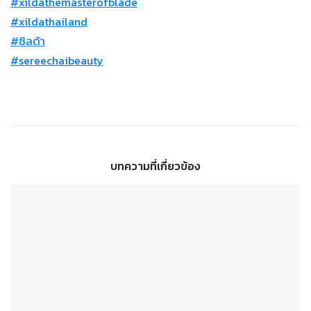
#xildathemasterofblade
#xildathailand
#ซิลด้า
#sereechaibeauty
บทความที่เกี่ยวข้อง