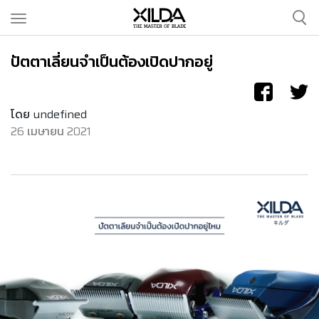
ปัตตาเลี่ยนจำเป็นต้องเปิดปากอยู่
CLIPPERS
SCISSORS
โดย undefined
26 เมษายน 2021
ACCESSORIES
OUR STORY
OUR SERVICES
CONTACT