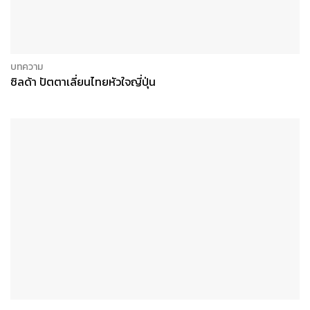
บทความ
ซิลด้า ปัตตาเลี่ยนไทยหัวใจญี่ปุ่น