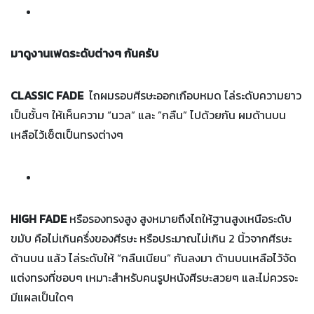
มาดูงานเฟดระดับต่างๆ กันครับ
CLASSIC FADE
ไถผมรอบศีรษะออกเกือบหมด ไล่ระดับความยาว
เป็นชั้นๆ ให้เห็นความ “นวล” และ ”กลืน” ไปด้วยกัน ผมด้านบน
เหลือไว้เซ็ตเป็นทรงต่างๆ
HIGH FADE
หรือรองทรงสูง สูงหมายถึงไถให้ฐานสูงเหนือระดับ
ขมับ คือไม่เกินครึ่งของศีรษะ หรือประมาณไม่เกิน 2 นิ้วจากศีรษะ
ด้านบน แล้ว ไล่ระดับให้ “กลืนเนียน” กันลงมา ด้านบนเหลือไว้จัด
แต่งทรงที่ชอบๆ เหมาะสำหรับคนรูปหนังศีรษะสวยๆ และไม่ควรจะ
มีแผลเป็นใดๆ