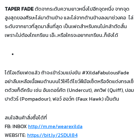
TAPER FADE
ตัดจากระดับความยาวหนึ่งไปอีกจุดหนึ่ง จากจุด
สูงสุดของศีรษะไล่มาด้านข้าง และไล่จากด้านข้างลงมาช่วงคอ ไล่
ระดับจากยาวที่สุดมาสั้นที่สุด เป็นเฟดสำหรับคนไม่กล้าตัดสั้น
เพราะไม่ต้องไถเกรียน เอ๊ะ..หรือใครจะอยากเกรียน..ก็ยังได้
ได้ไอเดียเฟดแล้ว ถ้าจะเข้าร่วมแข่งขัน #XildaFabulousFade
อย่าลืมเหลือเนื้อผมด้านบนไว้ให้ได้โชว์ฝีมือเซ็ตหรือจัดแต่งทรงเซ็
ตด้วยก็ดีครับ เช่น อันเดอร์คัต (Undercut), สควิฟ (Quiff), ปอม
ปาดัวร์ (Pompadour), ฟอว์ ฮอว์ก (Faux Hawk) เป็นต้น
สนใจสินค้าสั่งซื้อได้ที่
FB: INBOX
http://m.me/wearexilda
WEBSITE:
https://bit.ly/2SDUl84