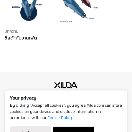
บทความ
ซิลด้ากับงานเฟด
Your privacy
496/21-22, Phetchaburi Rd.,
Ratchathewi, Bangkok 10400,
By clicking “Accept all cookies”, you agree Xilda.com can store
Thailand
cookies on your device and disclose information in
accordance with our
Cookie Policy
.