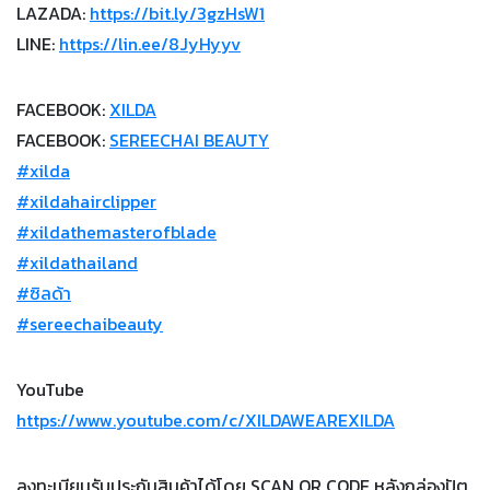
LAZADA:
https://bit.ly/3gzHsW1
LINE:
https://lin.ee/8JyHyyv
FACEBOOK:
XILDA
FACEBOOK:
SEREECHAI BEAUTY
#xilda
#xildahairclipper
#xildathemasterofblade
#xildathailand
#ซิลด้า
#sereechaibeauty
YouTube
https://www.youtube.com/c/XILDAWEAREXILDA
ลงทะเบียนรับประกันสินค้าได้โดย SCAN QR CODE หลังกล่องปัต