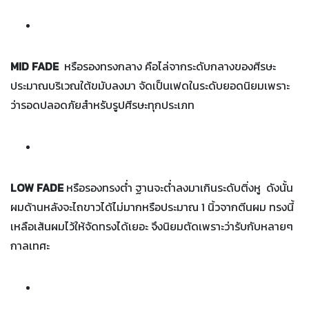
MID FADE
หรือรองทรงกลาง คือไล่จากระดับกลางของศีรษะ
ประมาณบริเวณใต้ขมับลงมา จัดเป็นเฟดในระดับยอดนิยมเพราะ
ว่ารอดปลอดภัยสำหรับรูปศีรษะทุกประเภท
LOW FADE
หรือรองทรงต่ำ ฐานจะต่ำลงมาเกินระดับติ่งหู ดังนั้น
ผมด้านหลังจะไถขาวได้ไม่มากหรือประมาณ 1 นิ้วจากตีนผม ทรงนี้
เหลือเส้นผมไว้ให้จัดทรงได้เยอะ จึงนิยมตัดเพราะว่ารับกับหลายๆ
กาลเทศะ