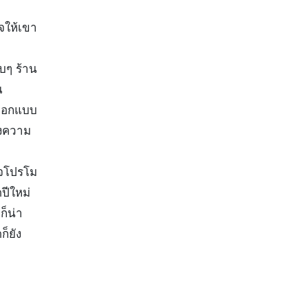
ใจให้เขา
บๆ ร้าน
ณ
 ออกแบบ
างความ
นใจโปรโม
ปีใหม่
ก็น่า
็ยัง