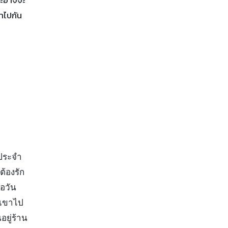
าไปกัน
นประจำ
ต้องรัก
ือวัน
้เขาไป
ยู่ร้าน