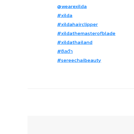
@wearexilda
#xilda
#xildahairclipper
#xildathemasterofblade
#xildathailand
#ซิลด้า
#sereechaibeauty