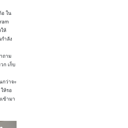
ก้อ ใน
gram
ให้
นกำลัง
คำถาม
วก เก็บ
จนกว่าจะ
 ให้รอ
มเข้ามา