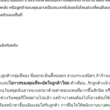
หลัง หรือลูกค้าของคุณอาจเป็นประเภทไม่ชอบไปไหนช่วงที่คนอื่นเข
ลตัวเองเต็มที่
็แล้วกันครับ
ับลูกค้ากลุ่มที่สอง ที่ออกจะอินดี้หน่อยๆ สวนกระแสนิดๆ ถ้าร้า
าแห่ง
โอกาสของคุณที่จะมัดใจลูกค้าใหม่
คำเตือน..รักลูกค้าแล้ว
านวันหยุดนั่นอาจจะแลกมาด้วยค่าตอบแทนที่มากขึ้นสักนิด หร
ากช่วงวันหยุดปีใหม่ผ่านไปแล้ว แต่ถ้าบางคนต้องไปก็อาจต้องให
้องหน้าตายิ้มแย้มแจ่มใสรับลูกค้า การฝืนใจให้พนักงานบางคนอ