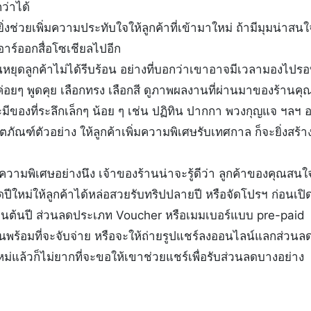
ว่าได้
ิ่งช่วยเพิ่มความประทับใจให้ลูกค้าที่เข้ามาใหม่ ถ้ามีมุมน่าสน
ีอาร์ออกสื่อโซเชียลไปอีก
นหยุดลูกค้าไม่ได้รีบร้อน อย่างที่บอกว่าเขาอาจมีเวลามองไปรอ
ค่อยๆ พูดคุย เลือกทรง เลือกสี ดูภาพผลงานที่ผ่านมาของร้านคุ
มีของที่ระลึกเล็กๆ น้อย ๆ เช่น ปฏิทิน ปากกา พวงกุญแจ ฯลฯ
ภัณฑ์ตัวอย่าง ให้ลูกค้าเพิ่มความพิเศษรับเทศกาล ก็จะยิ่งสร้
็นความพิเศษอย่างนึง เจ้าของร้านน่าจะรู้ดีว่า ลูกค้าของคุณส
ีใหม่ให้ลูกค้าได้หล่อสวยรับทริปปลายปี หรือจัดโปรฯ ก่อนเปิด
ำงานต้นปี ส่วนลดประเภท Voucher หรือเมมเบอร์แบบ pre-paid 
นพร้อมที่จะจับจ่าย หรือจะให้ถ่ายรูปแชร์ลงออนไลน์แลกส่วนลดก
หม่แล้วก็ไม่ยากที่จะขอให้เขาช่วยแชร์เพื่อรับส่วนลดบางอย่าง