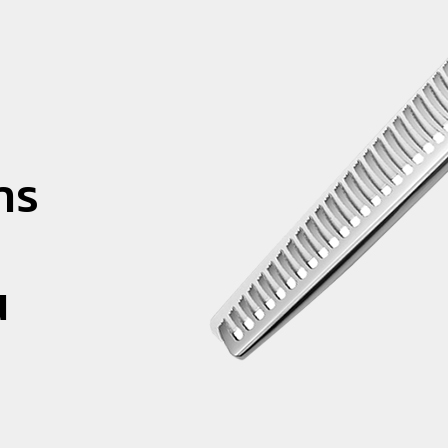
การ
น